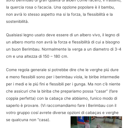
sono Berimbau di gran qualità di alberi come l’acero, il frassino,
la quercia rosa o l’acacia. Una opzione popolare è il bambu,
non avrà lo stesso aspetto ma si la forza, la flessibilità e la
sostenibilità.
Qualsiasi legno usato deve essere di un albero vivo, il legno di
un albero morto non avrà la forza e flessibilità di cui a bisogno
un buon Berimbau. Normalmente la verga a un diametro di 3-4
cm e una altezza di 150 – 180 cm.
Come regola generale si potrebbe dire che le verghe piú dure
e meno flessibili sono per i berimbau viola, le biribe intermedie
per i medi e le piú fini e flessibili per i gunga. Ma non c’è niente
che assicuri che la biriba che prepariamo possa “casar” (fare
coppia perfetta) con la cabaça che abbiamo, l’unico modo di
saperlo è provare. (Vi raccomandiamo fare i Berimbau con il
votro gruppo cosí avrete diverse opzioni di cabaças e verghe
se qualcuna non “casa).