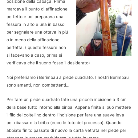
posizione della cabaça. Prima
marcava il punto di affinazione
perfetto e poi preparava una
fessura in alto e una in basso
per segnalare una ottava in piú
o in meno della affinazione
perfetta. ( queste fessure non
si facevano a caso, prima si
verificava che il suono fosse il desiderato)
Noi preferiamo i Berimbau a piede quadrato. I nostri Berimbau
sono amanti, non combattenti…
Per fare un piede quadrato fate una piccola incisione a 3 cm
della base tutto intorno alla biriba. Appena finita si puó mettere
il filo del coltellino dentro l’incisione per fare una suave leva
per ribassare la biriba (ecco le foto del processo). Quando
abbiate finito passate di nuovo la carta vetrata nel piede per
ottenere la stessa morbidezza in tutta la verga.