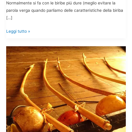
Normalmente si fa con le biribe piú dure (meglio evitare la
parola verga quando parliamo delle caratteristiche della biriba
[…]
Guida
Leggi tutto »
Berimbau
fai
da
te
–
Parte
II:
la
cabaça