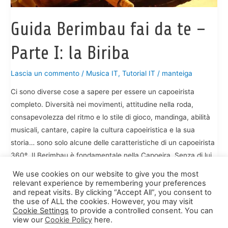
Guida Berimbau fai da te –
Parte I: la Biriba
Lascia un commento
/
Musica IT
,
Tutorial IT
/
manteiga
Ci sono diverse cose a sapere per essere un capoeirista
completo. Diversità nei movimenti, attitudine nella roda,
consapevolezza del ritmo e lo stile di gioco, mandinga, abilità
musicali, cantare, capire la cultura capoeiristica e la sua
storia… sono solo alcune delle caratteristiche di un capoeirista
360º. Il Berimbau è fondamentale nella Capoeira. Senza di lui
We use cookies on our website to give you the most
Guida
Leggi tutto »
relevant experience by remembering your preferences
Berimbau
and repeat visits. By clicking “Accept All”, you consent to
the use of ALL the cookies. However, you may visit
fai
Cookie Settings
to provide a controlled consent. You can
da
view our
Cookie Policy
here.