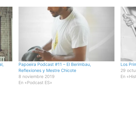
l,
Papoeira Podcast #11 – El Berimbau,
Los Pri
Reflexiones y Mestre Chicote
29 oct
8 noviembre 2019
En «His
En «Podcast ES»