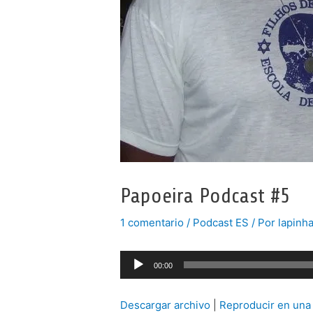
Papoeira Podcast #5
1 comentario
/
Podcast ES
/ Por
lapinh
Reproductor
00:00
de
audio
Descargar archivo
|
Reproducir en una