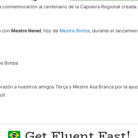
na conmemoración al centenario de la Capoeira Regional cread
a con
Mestre Nenel
, hijo de
Mestre Bimba
, durante el lanzamien
re Bimba
razón a nuestros amigos Terça y Mestre Asa Branca por la ayud
o!!
Get Fluent Fast!