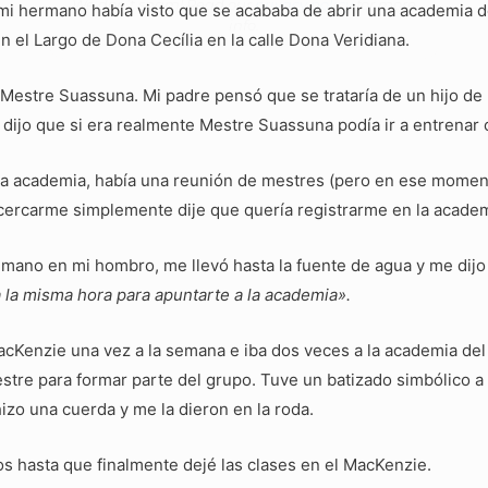
mi hermano había visto que se acababa de abrir una academia d
en el Largo de Dona Cecília en la calle Dona Veridiana.
a Mestre Suassuna. Mi padre pensó que se trataría de un hijo d
 dijo que si era realmente Mestre Suassuna podía ir a entrenar 
la academia, había una reunión de mestres (pero en ese moment
cercarme simplemente dije que quería registrarme en la academ
mano en mi hombro, me llevó hasta la fuente de agua y me dij
 la misma hora para apuntarte a la academia».
MacKenzie una vez a la semana e iba dos veces a la academia d
estre para formar parte del grupo. Tuve un batizado simbólico
izo una cuerda y me la dieron en la roda.
os hasta que finalmente dejé las clases en el MacKenzie.