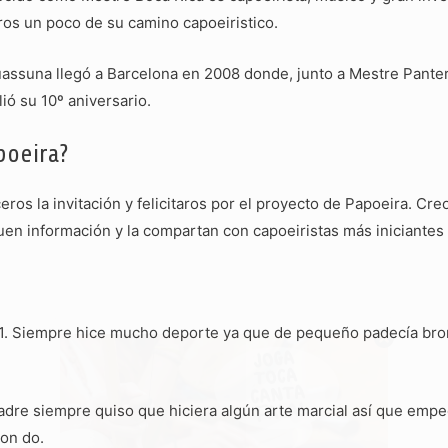
ros un poco de su camino capoeiristico.
assuna llegó a Barcelona en 2008 donde, junto a Mestre Pante
ó su 10º aniversario.
poeira?
ros la invitación y felicitaros por el proyecto de Papoeira. Cre
en información y la compartan con capoeiristas más iniciantes
Get Fluent Fast!
91. Siempre hice mucho deporte ya que de pequeño padecía bro
Sign up for Brazilian Portuguese lessons
direct to your inbox PLUS the first
chapter of our book “Portuguese for
re siempre quiso que hiciera algún arte marcial así que empecé
Capoeiristas” for FREE!
on do.