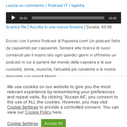
Lascia un commento
/
Podcast IT
/
lapinha
Audio
00:00
00:00
Player
Scarica file
|
Ascolta in una nuova finestra
|
Durata: 45:56
Eccoci con il primo Podcast di Papoeira.com! Un podcast fatto
da capoeiristi per capoeiristi. Sempre alla ricerca di nuovi
contenuti per il nostro sito ogni quindici giorni vi offriremo un
podcast in cui si parlerà del mondo della capoeira e le sue
curiosità, storie, musiche, l’attualità piú candente e le nostre
interviste con grandi Mestri
We use cookies on our website to give you the most
Papoeira
Leggi tutto »
relevant experience by remembering your preferences
Podcast
and repeat visits. By clicking “Accept All”, you consent to
the use of ALL the cookies. However, you may visit
#1
Cookie Settings
to provide a controlled consent. You can
view our
Cookie Policy
here.
Cookie Settings
Accept All
Copyright © 2026
Papoeira.com
| Site built by
Woo Simon