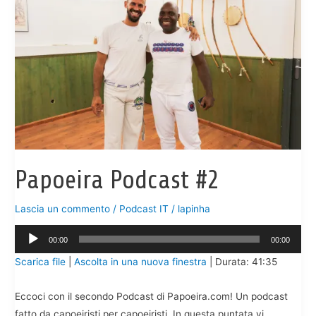
Papoeira Podcast #2
Lascia un commento
/
Podcast IT
/
lapinha
Audio
00:00
00:00
Player
Scarica file
|
Ascolta in una nuova finestra
|
Durata: 41:35
Eccoci con il secondo Podcast di Papoeira.com! Un podcast
fatto da capoeiristi per capoeiristi. In questa puntata vi