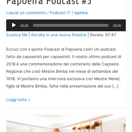
Papoeira Podcast #5
Lascia un commento
/
Podcast IT
/
lapinha
Audio
00:00
00:00
Player
Scarica file
|
Ascolta in una nuova finestra
|
Durata: 57:47
Eccoci con il quinto Podcast di Papoeira.com! Un podcast
fatto da capoeiristi per capoeiristi. Il nostro ultimo podcast di
2018 è una commemorazione del centenario della Capoeira
Regional che creó Mestre Bimba nel mese di settembre del
1918. Vi portiamo una intervista esclusiva con Mestre Nenel,
figlio di Mestre Bimba, fatta nella presentazione del suo […]
Papoeira
Leggi tutto »
Podcast
#5