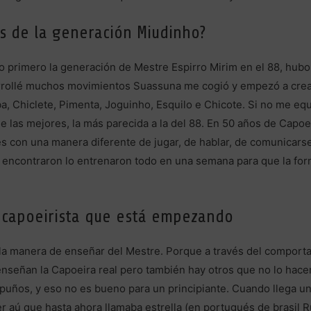
s de la generación Miudinho?
uvo primero la generación de Mestre Espirro Mirim en el 88, hubo
rrollé muchos movimientos Suassuna me cogió y empezó a crea
ba, Chiclete, Pimenta, Joguinho, Esquilo e Chicote. Si no me eq
 las mejores, la más parecida a la del 88. En 50 años de Capoei
es con una manera diferente de jugar, de hablar, de comunicarse
 encontraron lo entrenaron todo en una semana para que la form
.
n capoeirista que está empezando
 la manera de enseñar del Mestre. Porque a través del comport
nseñan la Capoeira real pero también hay otros que no lo hacen
s puños, y eso no es bueno para un principiante. Cuando llega 
 aú que hasta ahora llamaba estrella (en portugués de brasil Ru