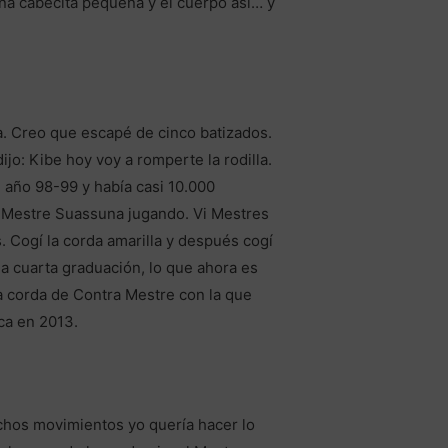
una cabecita pequeña y el cuerpo así… y
a. Creo que escapé de cinco batizados.
jo: Kibe hoy voy a romperte la rodilla.
 año 98-99 y había casi 10.000
a Mestre Suassuna jugando. Vi Mestres
. Cogí la corda amarilla y después cogí
 la cuarta graduación, lo que ahora es
la corda de Contra Mestre con la que
ca en 2013.
uchos movimientos yo quería hacer lo