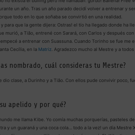
o no existía el bulling pero me llamaban: gordo! Ballena! Free 
rante un año. Tras un año parado decidí volver a entrenar y s
porque todo en lo que soñaba se convirtió en una realidad.
y para que la gente dijera: Ostras! el tío ha llegado donde ha 
murió, a Tião, entrené con Sarará, con Carlos y después con M
n, empecé a entrenar con Suassuna. Cuando Torinho se fue me e
nta Cecília, en la
Matriz
. Agradezco mucho al Mestre y a todos
has nombrado, cuál consideras tu Mestre?
dio clase, a Durinho y a Tião. Con ellos pude convivir poco, f
 su apelido y por qué?
 mundo me llama Kibe. Yo comía muchas porquerías, pasteles d
tra y un guaraná y una coca cola… todo a la vez! un día Mestre 