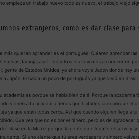
 empieza un trabajo nuevo todo es nuevo, el trabajo viejo sigu
lumnos extranjeros, como es dar clase para
ue más quieren aprender es el portugués. Quieren aprender las 
as nuevas, laranja, açaí… nosotros les llevamos a conocer un po
el, gente de Estados Unidos, yo ahora voy a Japón donde hay u
 a Japón. Él habla un poco de portugués ya que vivió en Brasil
academia es porque se habla bien de ti. Porque la academia tie
ando vienen a tu academia tienes que tratarles bien porque ell
uja ya que están todas cerca. Así que cuando alguien llega a t
cibido. Que vea que no es por el dinero, pero es de agradecer 
ar clase en la Matriz porque la gente que llega te observa y 
otra gente. Si uno siente que tú eres verdadero y sincero volver