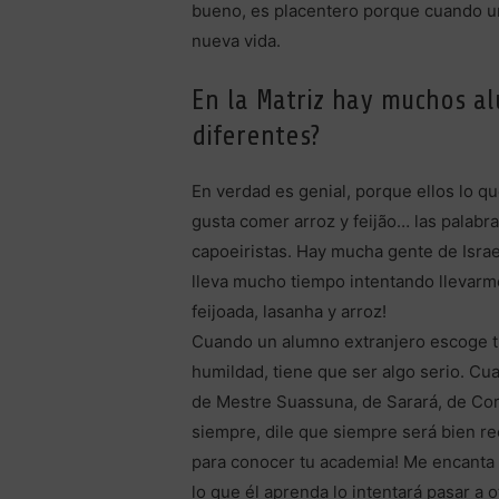
bueno, es placentero porque cuando uno
nueva vida.
En la Matriz hay muchos a
diferentes?
En verdad es genial, porque ellos lo q
gusta comer arroz y feijão… las palabr
capoeiristas. Hay mucha gente de Isra
lleva mucho tiempo intentando llevarme
feijoada, lasanha y arroz!
Cuando un alumno extranjero escoge tu 
humildad, tiene que ser algo serio. Cu
de Mestre Suassuna, de Sarará, de Cor
siempre, dile que siempre será bien re
para conocer tu academia! Me encanta d
lo que él aprenda lo intentará pasar a 