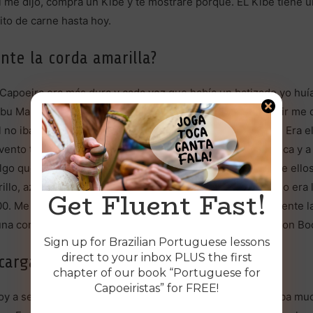
él me dijo, compra un Kibe y te mostraré porqué. EL Kibe tiene 
to de carne hasta hoy.
nte la corda amarilla?
 Capoeira era más dura y cada vez que había un batizado yo huí
u Malandro, y como olvidé la cámara para grabarlo al salir me di
no iba a hacerlo, era el evento más grande de Suassuna. Era el
ento top en mi vida, vi a Mestre Gato, a Mestre Mão Branca y 
lgo que sigo agradeciendo a Dios ya que la gente viene de ellos
rillo, azul y verde-amarillo. Antiguamente el verde-amarillo era
Get Fluent Fast!
000. Me quedé cuatro años en la azul y me dieron directamente 
 una corda y pasé directamente a la corda blanca amarilla con Bo
Sign up for Brazilian Portuguese lessons
direct to your inbox PLUS the first
argarte de la Matriz?
chapter of our book “Portuguese for
Capoeiristas” for FREE!
voy a ser sincero, porque yo era un crío. Como yo entrenaba m