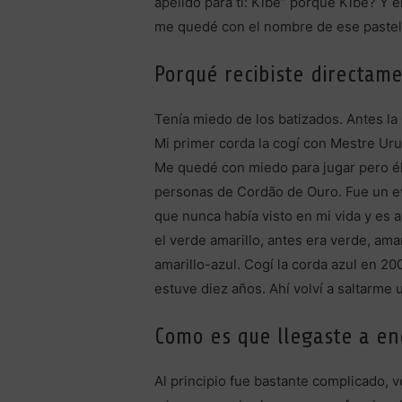
apelido para ti: Kibe” porqué Kibe? Y 
me quedé con el nombre de ese pasteli
Porqué recibiste directame
Tenía miedo de los batizados. Antes la
Mi primer corda la cogí con Mestre Urub
Me quedé con miedo para jugar pero él 
personas de Cordão de Ouro. Fue un ev
que nunca había visto en mi vida y es a
el verde amarillo, antes era verde, ama
amarillo-azul. Cogí la corda azul en 2
estuve diez años. Ahí volví a saltarme
Como es que llegaste a enc
Al principio fue bastante complicado, 