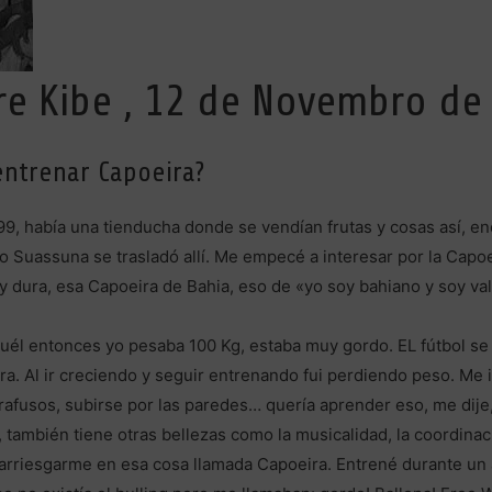
tre Kibe , 12 de Novembro de
ntrenar Capoeira?
99, había una tienducha donde se vendían frutas y cosas así, e
Suassuna se trasladó allí. Me empecé a interesar por la Capoeira
dura, esa Capoeira de Bahia, eso de «yo soy bahiano y soy vali
uél entonces yo pesaba 100 Kg, estaba muy gordo. EL fútbol se 
eira. Al ir creciendo y seguir entrenando fui perdiendo peso. Me
rafusos, subirse por las paredes… quería aprender eso, me dije
mbién tiene otras bellezas como la musicalidad, la coordinación
arriesgarme en esa cosa llamada Capoeira. Entrené durante un