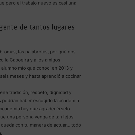
e pero el trabajo nuevo es casi una
 gente de tantos lugares
bromas, las palabrotas, por qué nos
co la Capoeira y a los amigos
n alumno mío que conocí en 2013 y
 seis meses y hasta aprendió a cocinar
ne tradición, respeto, dignidad y
os podrían haber escogido la academia
u academia hay que agradecérselo
que una persona venga de tan lejos
se queda con tu manera de actuar… todo
á.