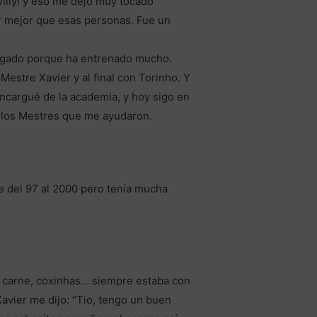
Willy! y eso me dejó muy tocado
er mejor que esas personas. Fue un
llegado porque ha entrenado mucho.
estre Xavier y al final con Torinho. Y
ncargué de la academia, y hoy sigo en
 los Mestres que me ayudaron.
ue del 97 al 2000 pero tenía mucha
e carne, coxinhas… siempre estaba con
Xavier me dijo: “Tio, tengo un buen