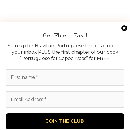
Get Fluent Fast!
Sign up for Brazilian Portuguese lessons direct to
your inbox PLUS the first chapter of our book
“Portuguese for Capoeiristas” for FREE!
We use cookies on our website to give you the most
relevant experience by remembering your preferences
and repeat visits. By clicking “Accept All”, you consent to
the use of ALL the cookies. However, you may visit
Cookie Settings
to provide a controlled consent. You can