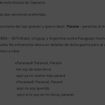
de esta música de Capoeira.
s dos versiones preferidas.
roviene del tupi guarani y quiere decir:
Parana
– parecido al 
1864 – 1870 Brasil, Uruguay y Argentina contra Paraguay) much
elta. No entraremos ahora en detalles de dicha guerra pero al v
reso a casa:
ná «Paranauê! Paranuê, Paraná
e voy de esta tierra
á aquí ya no vuelvo más paraná
 «Paranauê! Paranuê, Paraná
aqui no soy querido
 pero sí lo soy en mi tierra, paraná»