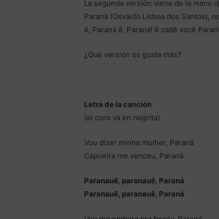
La segunda versión viene de la mano d
Paraná (Osvaldo Lisboa dos Santos), n
ê, Paraná ê, Paraná! ê cadê você Para
¿Qué versión os gusta más?
Letra de la canción
(el coro va en negrita)
Vou dizer minha mulher, Paraná
Capoeira me venceu, Paraná
Paranauê, paranauê, Paraná
Paranauê, paranauê, Paraná
Vou me embora pra favela, Paraná