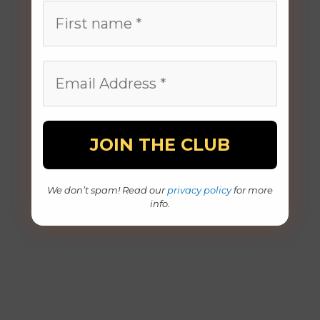
We don’t spam! Read our
privacy policy
for more
info.