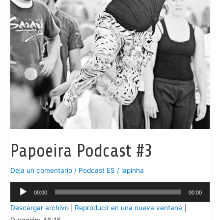
Papoeira Podcast #3
Deja un comentario
/
Podcast ES
/
lapinha
Reproductor
00:00
00:00
de
Descargar archivo
|
Reproducir en una nueva ventana
|
audio
Duración: 46:16