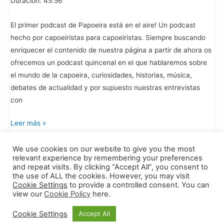
Duración: 45:56
El primer podcast de Papoeira está en el aire! Un podcast
hecho por capoeiristas para capoeiristas. Siempre buscando
enriquecer el contenido de nuestra página a partir de ahora os
ofrecemos un podcast quincenal en el que hablaremos sobre
el mundo de la capoeira, curiosidades, historias, música,
debates de actualidad y por supuesto nuestras entrevistas
con
Papoeira
Leer más »
Podcast
#1
We use cookies on our website to give you the most
relevant experience by remembering your preferences
and repeat visits. By clicking “Accept All”, you consent to
←
Anterior
1
2
the use of ALL the cookies. However, you may visit
Cookie Settings
to provide a controlled consent. You can
view our
Cookie Policy
here.
Cookie Settings
Accept All
Copyright © 2026
Papoeira.com
| Site built by
Woo Simon