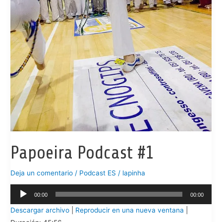
Papoeira Podcast #1
Deja un comentario
/
Podcast ES
/
lapinha
Reproductor
00:00
00:00
de
Descargar archivo
|
Reproducir en una nueva ventana
|
audio